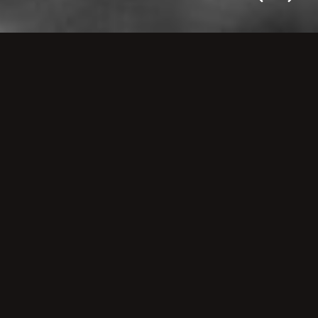
JEZIORO
SZMARAGDOWE
13 images